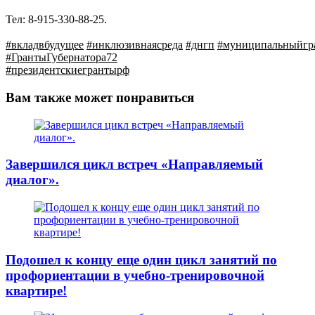
Тел: 8-915-330-88-25.
#вкладвбудущее
#инклюзивнаясреда
#днгп
#муниципальныйгр
#ГрантыГубернатора72
#президентскиегрантырф
Вам также может понравиться
Завершился цикл встреч «Направляемый
диалог».
Подошел к концу еще один цикл занятий по
профориентации в учебно-тренировочной
квартире!