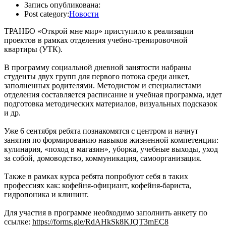
Запись опубликована:
Post category:
Новости
ТРАНБО «Открой мне мир» приступило к реализации
проектов в рамках отделения учебно-тренировочной
квартиры (УТК).
В программу социальной дневной занятости набраны
студенты двух групп для первого потока среди анкет,
заполненных родителями. Методистом и специалистами
отделения составляется расписание и учебная программа, идет
подготовка методических материалов, визуальных подсказок
и др.
Уже 6 сентября ребята познакомятся с центром и начнут
занятия по формированию навыков жизненной компетенции:
кулинария, «поход в магазин», уборка, учебные выходы, уход
за собой, домоводство, коммуникация, самоорганизация.
Также в рамках курса ребята попробуют себя в таких
профессиях как: кофейня-официант, кофейня-бариста,
гидропоника и клининг.
Для участия в программе необходимо заполнить анкету по
ссылке:
https://forms.gle/RdAHkSk8KJQT3mEC8