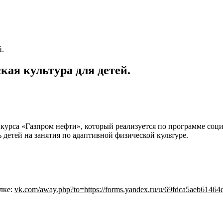
ая культура для детей.
нкурса «Газпром нефти», который реализуется по программе со
 детей на занятия по адаптивной физической культуре.
лке:
vk.com/away.php?to=https://forms.yandex.ru/u/69fdca5aeb6146