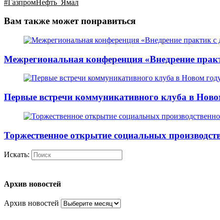
#ГазпромНефть_Ямал
Вам также может понравиться
Межрегиональная конференция «Внедрение практи
Первые встречи коммуникативного клуба в Ново
Торжественное открытие социальных производс
Искать:
Архив новостей
Архив новостей