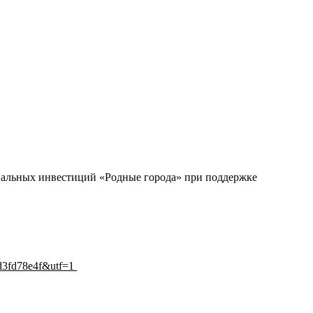
циальных инвестиций «Родные города» при поддержке
4d3fd78e4f&utf=1